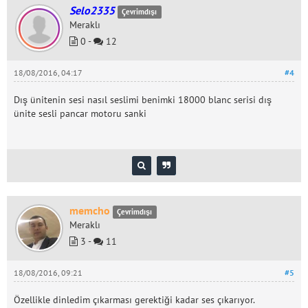
Selo2335
Çevrimdışı
Meraklı
0 -
12
18/08/2016, 04:17
#4
Dış ünitenin sesi nasıl seslimi benimki 18000 blanc serisi dış
ünite sesli pancar motoru sanki
memcho
Çevrimdışı
Meraklı
3 -
11
18/08/2016, 09:21
#5
Özellikle dinledim çıkarması gerektiği kadar ses çıkarıyor.