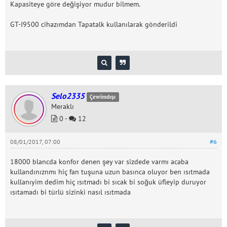
Kapasiteye göre değişiyor mudur bilmem.
GT-I9500 cihazımdan Tapatalk kullanılarak gönderildi
Selo2335
Çevrimdışı
Meraklı
0 -
12
08/01/2017, 07:00
#6
18000 blancda konfor denen şey var sizdede varmı acaba
kullandınıznmı hiç fan tuşuna uzun basınca oluyor ben ısıtmada
kullanıyim dedim hiç ısıtmadı bi sıcak bi soğuk üfleyip duruyor
ısıtamadı bi türlü sizinki nasıl ısıtmada