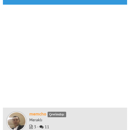
memcho
Çevrimdışı
Meraklı
3 -
11