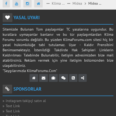
Klima Marka Yorumları
Midea
Midea BLANC 12000 lik Aldım İzlenimler
YASAL UYARI
Sitemizde Bulunan Tüm paylaşımlar TC yasalarına uygundur. Bu
kurallara uymayanlar banlanır ve bu tür paylaşımlardan Klima
Forumu sorumlu değildir. Bu yüzden KlimaForumu.com sitesi hiç bir
yasal hükümlülüğe tabi tutulamaz. Uyar - Kaldır Prensibini
Benimsemekteyiz. İstenildiği Takdirde Hak Sahipleri Linklerin
Kaldırılması Talebinde Bulunabilir, iletişim adresimizden bize mail
atabilirsiniz. Reklam vermek için yine iletişim bölümünden bize
ulaşabilirsiniz.
"Saygılarımızla KlimaForumu.Com"
SPONSORLAR
instagram takipçi satın al
Text Link
Text Link