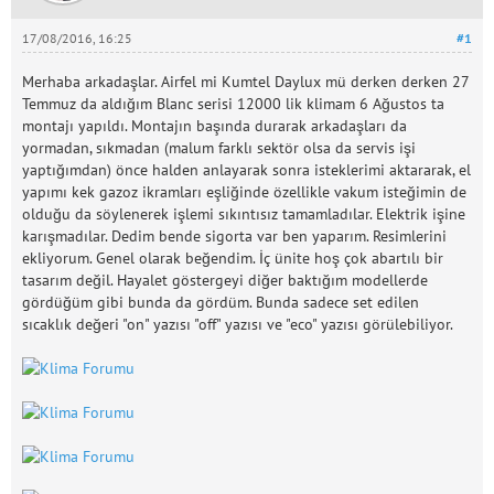
17/08/2016, 16:25
#1
Merhaba arkadaşlar. Airfel mi Kumtel Daylux mü derken derken 27
Temmuz da aldığım Blanc serisi 12000 lik klimam 6 Ağustos ta
montajı yapıldı. Montajın başında durarak arkadaşları da
yormadan, sıkmadan (malum farklı sektör olsa da servis işi
yaptığımdan) önce halden anlayarak sonra isteklerimi aktararak, el
yapımı kek gazoz ikramları eşliğinde özellikle vakum isteğimin de
olduğu da söylenerek işlemi sıkıntısız tamamladılar. Elektrik işine
karışmadılar. Dedim bende sigorta var ben yaparım. Resimlerini
ekliyorum. Genel olarak beğendim. İç ünite hoş çok abartılı bir
tasarım değil. Hayalet göstergeyi diğer baktığım modellerde
gördüğüm gibi bunda da gördüm. Bunda sadece set edilen
sıcaklık değeri "on" yazısı "off" yazısı ve "eco" yazısı görülebiliyor.