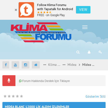
Follow Klima Forumu
with Tapatalk for Android
VIEW
FREE - on Google Play
Toggle
navigation
Klima Marka Yorumları
Midea
Midea BLANC 12000 lik Aldım İzlenimler
Forum Hakkında Destek İçin Tıklayın
Gösterim Stili
MIDEA BLANC 12000 LIK ALDIM İZLENIMLER